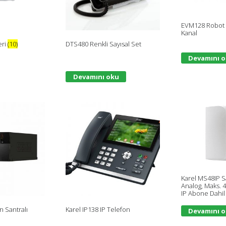
EVM128 Robot 
Kanal
eri
(10)
DTS480 Renkli Sayısal Set
Devamını 
Devamını oku
Karel MS48IP Sa
Analog, Maks. 4 
IP Abone Dahil 
n Santralı
Karel IP138 IP Telefon
Devamını 