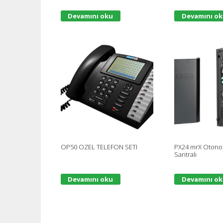
Devamını oku
Devamını o
OP50 OZEL TELEFON SETI
PX24 mrX Otono
Santralı
Devamını oku
Devamını o