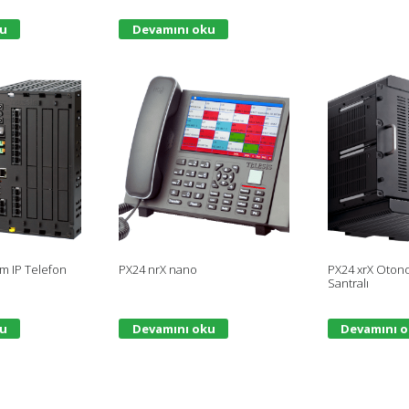
ku
Devamını oku
m IP Telefon
PX24 nrX nano
PX24 xrX Oton
Santralı
ku
Devamını oku
Devamını 