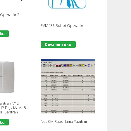
Operatör 2
EVM48S Robot Operatör
oku
Devamını oku
ntral (4/12
IP Dış / Maks. 8
IP Santral)
Net-CM Raporlama Yazılımı
oku