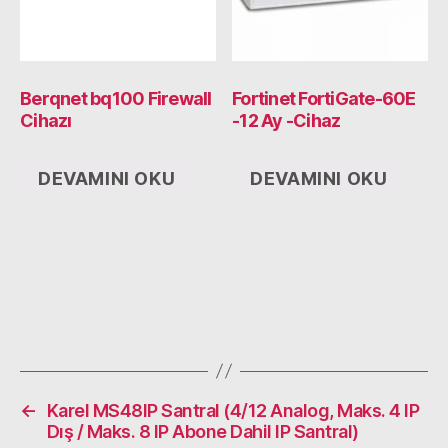
Berqnet bq100 Firewall
Fortinet FortiGate-60E
Cihazı
-12 Ay -Cihaz
DEVAMINI OKU
DEVAMINI OKU
←
Karel MS48IP Santral (4/12 Analog, Maks. 4 IP
Dış / Maks. 8 IP Abone Dahil IP Santral)