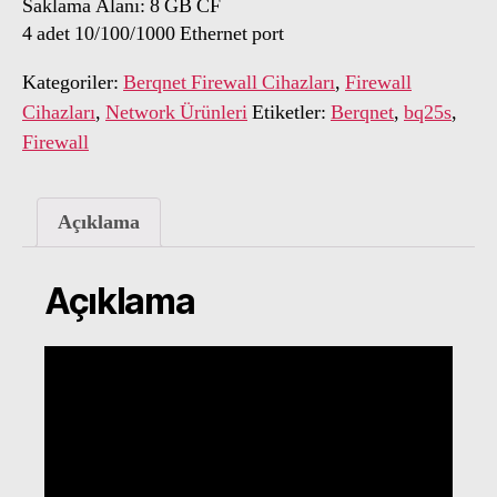
Saklama Alanı: 8 GB CF
4 adet 10/100/1000 Ethernet port
Kategoriler:
Berqnet Firewall Cihazları
,
Firewall
Cihazları
,
Network Ürünleri
Etiketler:
Berqnet
,
bq25s
,
Firewall
Açıklama
Açıklama