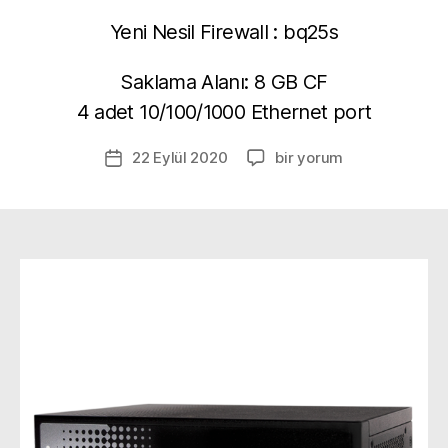
Yeni Nesil Firewall : bq25s
Saklama Alanı: 8 GB CF
4 adet 10/100/1000 Ethernet port
Berqnet
22 Eylül 2020
bir yorum
Yazı
bq25s
tarihi
Firewall
Cihazı
için