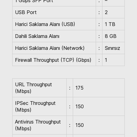
1 Gbps SFP Port
:
–
USB Port
:
2
Harici Saklama Alanı (USB)
:
1 TB
Dahili Saklama Alanı
:
8 GB
Harici Saklama Alanı (Network)
:
Sınırsız
Firewall Throughput (TCP) (Gbps)
:
1
URL Throughput
:
175
(Mbps)
IPSec Throughput
:
150
(Mbps)
Antivirus Throughput
:
150
(Mbps)