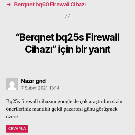
→
Berqnet bq60 Firewall Cihazı
“Berqnet bq25s Firewall
Cihazı” için bir yanıt
diyorki:
Nazır gnd
7 Şubat 2021, 13:14
Bq25s firewall cihazını google de çok araştırdım sizin
önerileriniz mantıklı geldi pazartesi günü görüşmek
üzere
CEVAPLA